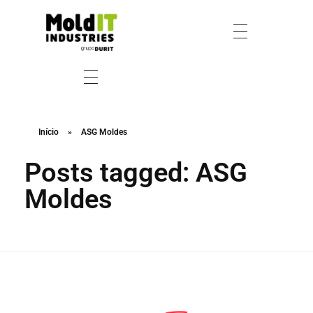
Início
»
ASG Moldes
Posts tagged: ASG
Moldes