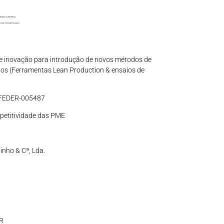
de inovação para introdução de novos métodos de
os (Ferramentas Lean Production & ensaios de
-FEDER-005487
petitividade das PME
dinho & Cª, Lda.
UR